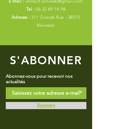
E-Mail :
contact.amiweb@gmail.com
Tel :
06 32 89 14 98
Adresse :
311 Grande Rue - 38510
Morestel
S'ABONNER
Abonnez-vous pour recevoir nos
actualités
Rejoindre