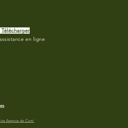
>
Télécharger
'assistance en ligne
es
tite Agence de Com'