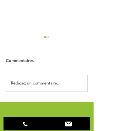
Commentaires
Rédigez un commentaire...
SOLUTION DE SÉCURITÉ
LARGE CHOIX 
ANTIVIRUS
MATÉRIEL NEUF
CONTACT