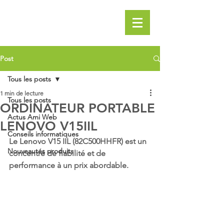
Post
Tous les posts
1 min de lecture
Tous les posts
ORDINATEUR PORTABLE
Actus Ami Web
LENOVO V15IIL
Conseils informatiques
Le Lenovo V15 IIL (82C500HHFR) est un 
Nouveautés produits
concentré de fiabilité et de 
performance à un prix abordable.