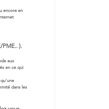
u encore en 
nternet 
/PME.. ). 
nde aux 
sés en ce qui 
 qu'une 
rmité dans les 
dez vous 