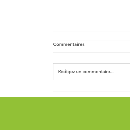
Commentaires
Rédigez un commentaire...
PAIEMENT EN 3X ET 4X
SANS FRAIS AVEC ONEY