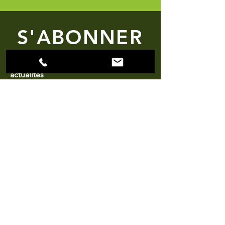
S'ABONNER
Abonnez-vous pour recevoir nos
actualités
Rejoindre
HORAIRES
D'OUVERTURE