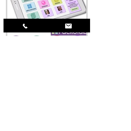
1 min de lecture
LA TABLETTE SIMPLIFIÉE POUR
SÉNIORS
Facilotab les tablettes dédiées pour les
personnes qui ont des difficultés avec
l'informatique ! Découvrez la simplicité à la
portée de...