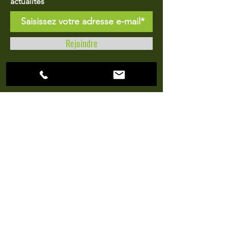
actualités
Rejoindre
HORAIRES
D'OUVERTURE
du Mardi au Samedi
de 9h à 12h et de 14h30 à 19h